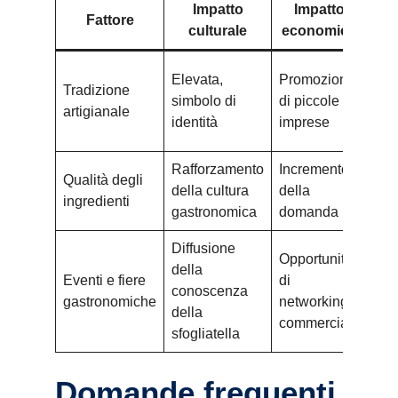
Impatto
Impatto
Fattore
culturale
economico
Att
Elevata,
Promozione
Tradizione
turi
simbolo di
di piccole
artigianale
inte
identità
imprese
gus
Rafforzamento
Incremento
Esp
Qualità degli
della cultura
della
cul
ingredienti
gastronomica
domanda
aut
Diffusione
Opportunità
della
Eventi e fiere
di
Val
conoscenza
gastronomiche
networking
del 
della
commerciale
sfogliatella
Domande frequenti