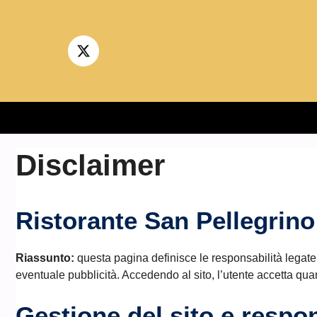
Vai
al
contenuto
Disclaimer
Ristorante San Pellegrino
Riassunto:
questa pagina definisce le responsabilità legate a
eventuale pubblicità. Accedendo al sito, l’utente accetta quan
Gestione del sito e respon