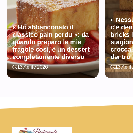
« Ness
« Ho abbandonato il
c’è den
classico pain perdu »: da
bricks 
quando preparo le mie
stagiona
fragole così, è un dessert
croccan
completamente diverso
dentro
13 Aprile 2026
13 April