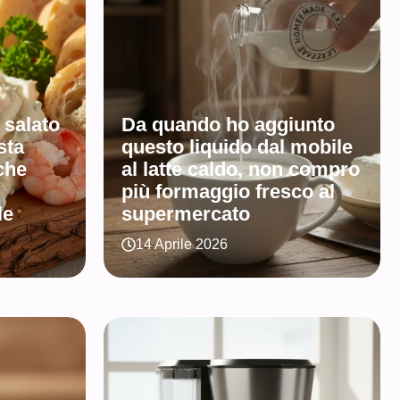
 salato
Da quando ho aggiunto
sta
questo liquido dal mobile
che
al latte caldo, non compro
più formaggio fresco al
le
supermercato
14 Aprile 2026