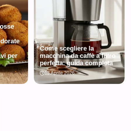
fosse
 dorate
Come scegliere la
vi per
macchina da caffè a filtro
perfetta: guida completa
13 Aprile 2026