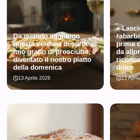
« Lasci
Da quando aggiungo
rabarba
questa verdura di aprile al
prima d
mio gratin di prosciutto, è
da allo
diventato il nostro piatto
riconos
della domenica
dolce
13 Aprile 2026
13 April