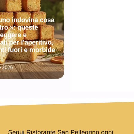
uno indovina cosa
tro »: queste
leggere e
li per l’aperitivo,
ti fuori e morbide
e 2026
Segui Ristorante San Pellegrino ogni