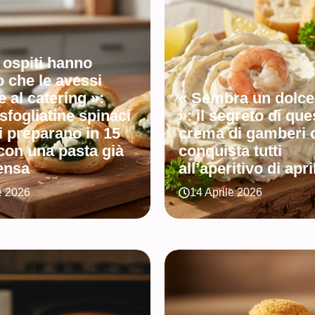
i ospiti hanno
 che le avessi
e al catering »:
« Sembra un dolce
sfogliatine spinaci
»: il segreto di que
si preparano in 15
crema di gamberi 
con una pasta già
conquista tutti
ensa
all’aperitivo di apri
e 2026
14 Aprile 2026