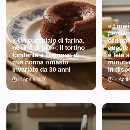
« I mie
pensato
« Un cucchiaio di farina,
ordinat
né uno di più »: il tortino
queste 
fondente e cremoso di
e feta 
mia nonna rimasto
minuti 
invariato da 30 anni
in disp
14 Aprile 2026
14 April