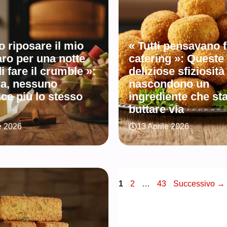
o riposare il mio
« Tutti pensavano 
ro per una notte
catering »: Queste
i fare il crumble »:
deliziose sfiziosità
ra, nessuno
nascondono un
ce più lo stesso
ingrediente che sta
buttare via
e 2026
13 Aprile 2026
Pagina
Pagina
Pagina
1
2
…
43
Successivo
→