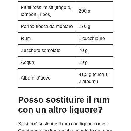
Frutti rossi misti (fragole,
200 g
lamponi, ribes)
Panna fresca da montare
170 g
Rum
1 cucchiaino
Zucchero semolato
70 g
Acqua
19 g
41,5 g (circa 1-
Albumi d’uovo
2 albumi)
Posso sostituire il rum
con un altro liquore?
Sì, si può sostituire il rum con liquori come il
Cointreau o un liquore alle mandorle per dare