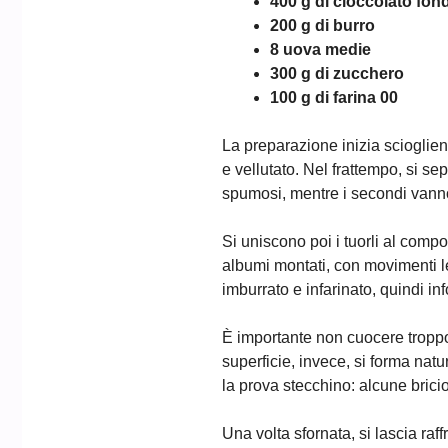
400 g di cioccolato fon
200 g di burro
8 uova medie
300 g di zucchero
100 g di farina 00
La preparazione inizia scioglien
e vellutato. Nel frattempo, si se
spumosi, mentre i secondi vann
Si uniscono poi i tuorli al compo
albumi montati, con movimenti l
imburrato e infarinato, quindi in
È importante non cuocere troppo 
superficie, invece, si forma nat
la prova stecchino: alcune bric
Una volta sfornata, si lascia ra