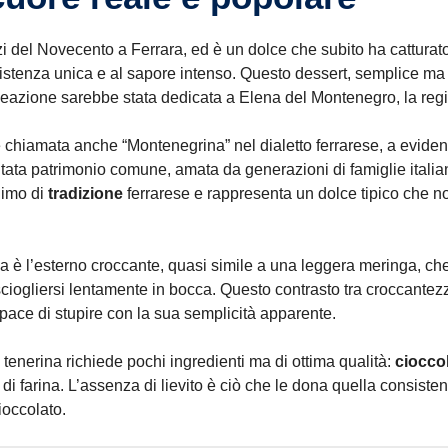
i del Novecento a Ferrara, ed è un dolce che subito ha catturato 
istenza unica e al sapore intenso. Questo dessert, semplice ma
eazione sarebbe stata dedicata a Elena del Montenegro, la regin
e chiamata anche “Montenegrina” nel dialetto ferrarese, a eviden
ntata patrimonio comune, amata da generazioni di famiglie italia
nimo di
tradizione
ferrarese e rappresenta un dolce tipico che n
tiva è l’esterno croccante, quasi simile a una leggera meringa, c
sciogliersi lentamente in bocca. Questo contrasto tra croccantez
pace di stupire con la sua semplicità apparente.
ta tenerina richiede pochi ingredienti ma di ottima qualità:
ciocco
i farina. L’assenza di lievito è ciò che le dona quella consisten
cioccolato.