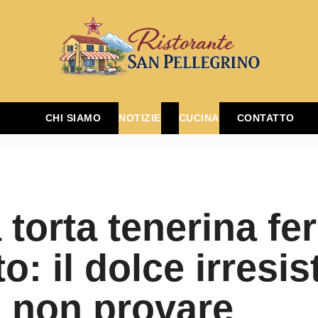
CHI SIAMO
NOTIZIE
CUCINA
CONTATTO
 torta tenerina fe
o: il dolce irresis
 non provare