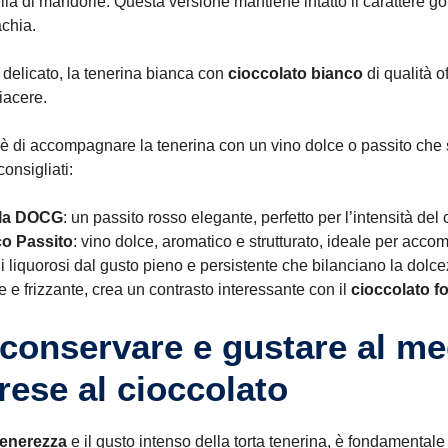
lla di mandorle. Questa versione mantiene intatto il carattere go
achia.
 delicato, la tenerina bianca con
cioccolato bianco
di qualità o
iacere.
o è di accompagnare la tenerina con un vino dolce o passito che
onsigliati:
ella DOCG
: un passito rosso elegante, perfetto per l’intensità del 
co Passito
: vino dolce, aromatico e strutturato, ideale per acc
ni liquorosi dal gusto pieno e persistente che bilanciano la dolce
ce e frizzante, crea un contrasto interessante con il
cioccolato f
 conservare e gustare al meg
rese al cioccolato
tenerezza
e il gusto intenso della torta tenerina, è fondamental