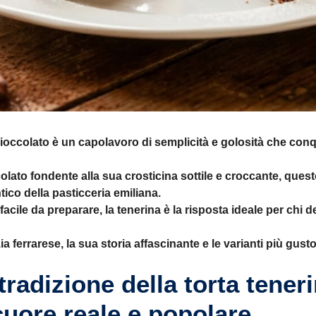
 cioccolato è un capolavoro di semplicità e golosità che conq
lato fondente alla sua crosticina sottile e croccante, questo
ico della pasticceria emiliana.
acile da preparare, la tenerina è la risposta ideale per chi 
zia ferrarese, la sua storia affascinante e le varianti più gus
 tradizione della torta tener
cuore reale e popolare