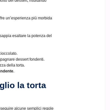
loso del dessert, risultando
ffre un’esperienza più morbida
 sappia esaltare la potenza del
cioccolato.
ompagnare dessert fondenti.
zza della torta.
ondente
.
lio la torta
e seguire alcune semplici regole