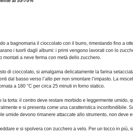
dente al 55-70%
do a bagnomaria il cioccolato con il burro, rimestando fino a ott
parano i tuorli dagli albumi: i primi vengono lavorati con lo zucch
o montati a neve ferma con metà dello zucchero.
sto di cioccolato, si amalgama delicatamente la farina setacciata
enti dal basso verso l’alto per non smontare l’impasto. La misc
fornata a 180 °C per circa 25 minuti in forno statico.
la torta: il centro deve restare morbido e leggermente umido, q
uralmente e si presenta come una caratteristica inconfondibile. Sc
iole umide devono rimanere attaccate allo strumento, non deve e
ffreddare e si spolvera con zucchero a velo. Per un tocco in più, 