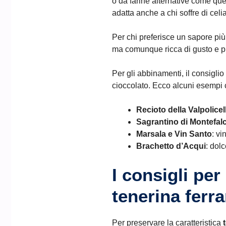
o da farine alternative come que
adatta anche a chi soffre di celi
Per chi preferisce un sapore più
ma comunque ricca di gusto e p
Per gli abbinamenti, il consigli
cioccolato. Ecco alcuni esempi c
Recioto della Valpolic
Sagrantino di Montefal
Marsala e Vin Santo
: vi
Brachetto d’Acqui
: dol
I consigli per
tenerina ferra
Per preservare la caratteristica