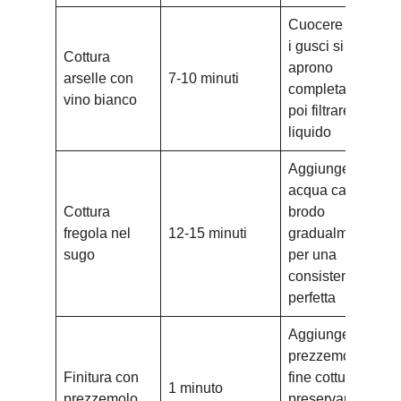
Cuocere finché
i gusci si
Cottura
aprono
arselle con
7-10 minuti
completamente,
vino bianco
poi filtrare il
liquido
Aggiungere
acqua calda o
Cottura
brodo
fregola nel
12-15 minuti
gradualmente
sugo
per una
consistenza
perfetta
Aggiungere il
prezzemolo a
Finitura con
fine cottura per
1 minuto
prezzemolo
preservarne