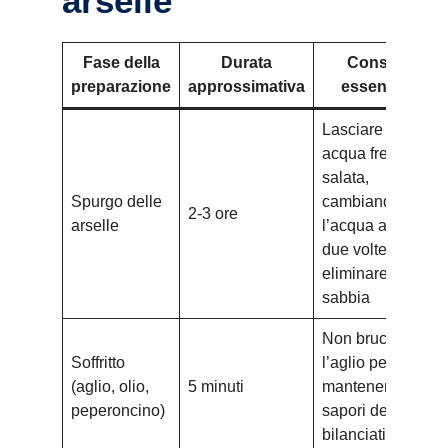
arselle
Fase della
Durata
Consigli
preparazione
approssimativa
essenziali
Lasciare in
acqua fredda
salata,
Spurgo delle
cambiando
2-3 ore
arselle
l’acqua almeno
due volte per
eliminare la
sabbia
Non bruciare
Soffritto
l’aglio per
(aglio, olio,
5 minuti
mantenere
peperoncino)
sapori delicati e
bilanciati