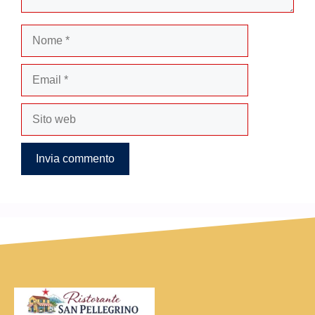
Nome
Email
Sito
web