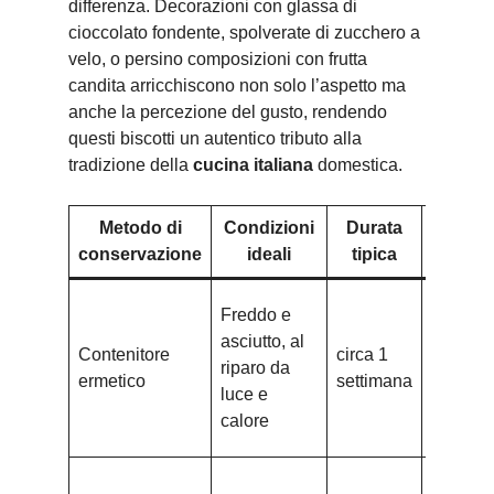
differenza. Decorazioni con glassa di
cioccolato fondente, spolverate di zucchero a
velo, o persino composizioni con frutta
candita arricchiscono non solo l’aspetto ma
anche la percezione del gusto, rendendo
questi biscotti un autentico tributo alla
tradizione della
cucina italiana
domestica.
Metodo di
Condizioni
Durata
Consi
conservazione
ideali
tipica
Usare
Freddo e
scatole 
asciutto, al
Contenitore
circa 1
latta o
riparo da
ermetico
settimana
barattoli
luce e
vetro b
calore
chiusi
Sconge