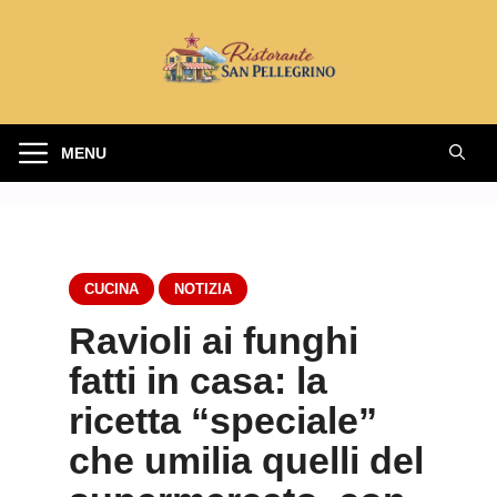
Vai
al
contenuto
MENU
CUCINA
NOTIZIA
Ravioli ai funghi
fatti in casa: la
ricetta “speciale”
che umilia quelli del