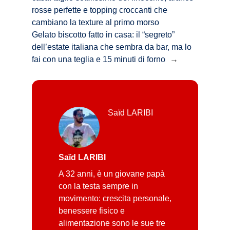
rosse perfette e topping croccanti che
cambiano la texture al primo morso
Gelato biscotto fatto in casa: il “segreto”
dell’estate italiana che sembra da bar, ma lo
fai con una teglia e 15 minuti di forno
→
Saïd LARIBI
Saïd LARIBI
A 32 anni, è un giovane papà
con la testa sempre in
movimento: crescita personale,
benessere fisico e
alimentazione sono le sue tre