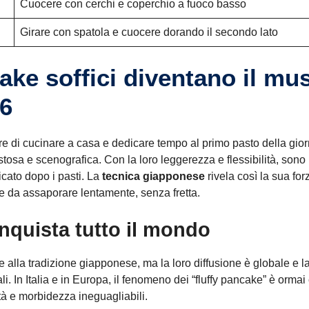
Cuocere con cerchi e coperchio a fuoco basso
Girare con spatola e cuocere dorando il secondo lato
ake soffici diventano il mus
26
ere di cucinare a casa e dedicare tempo al primo pasto della gio
sa e scenografica. Con la loro leggerezza e flessibilità, sono 
icato dopo i pasti. La
tecnica giapponese
rivela così la sua for
re da assaporare lentamente, senza fretta.
nquista tutto il mondo
e alla tradizione giapponese, ma la loro diffusione è globale e la
li. In Italia e in Europa, il fenomeno dei “fluffy pancake” è orm
tà e morbidezza ineguagliabili.