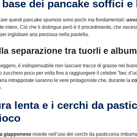
a base dei pancake soffici e
izzare questi pancake spumosi sono pochi ma fondamentali:
uova
tte intero. Ciò che li distingue però è il procedimento, che neces
er inglobare aria preziosa nella pastella.
la separazione tra tuorli e album
e leggero, è indispensabile non lasciare tracce di grasso nei bia
o zucchero poco per volta fino a raggiungere il celebre “bec d’u
’aria intrappolate saranno le vere protagoniste che, durante la
co
.
a lenta e i cerchi da pasti
ioco
ca giapponese
risiede nell’uso dei cerchi da pasticceria imburra