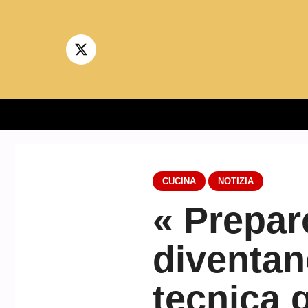
Vai
al
contenuto
CUCINA
NOTIZIA
« Prepar
diventan
tecnica 