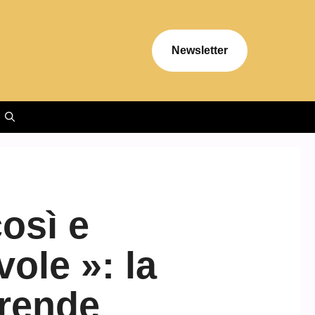
Newsletter
osì e
ole »: la
 rende