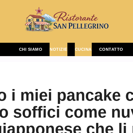
CHI SIAMO
NOTIZIE
CUCINA
CONTATTO
o i miei pancake c
o soffici come nuv
giapponese che li