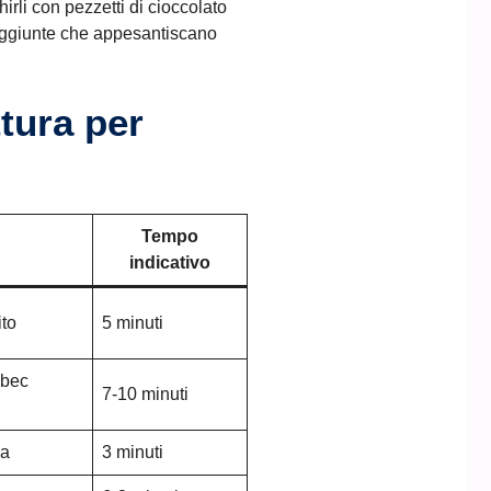
irli con pezzetti di cioccolato
 aggiunte che appesantiscano
ttura per
Tempo
indicativo
ito
5 minuti
“bec
7-10 minuti
la
3 minuti