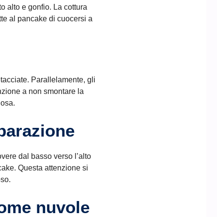
o alto e gonfio. La cottura
te al pancake di cuocersi a
etacciate. Parallelamente, gli
nzione a non smontare la
iosa.
eparazione
vere dal basso verso l’alto
cake. Questa attenzione si
oso.
come nuvole