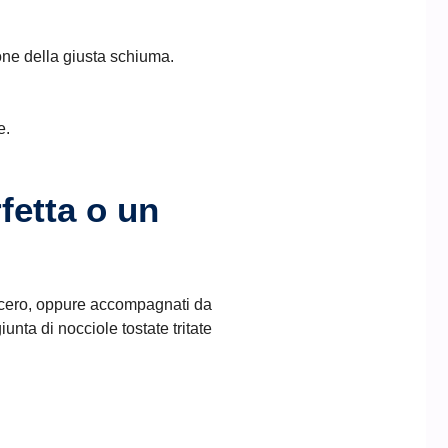
one della giusta schiuma.
e.
fetta o un
acero, oppure accompagnati da
unta di nocciole tostate tritate