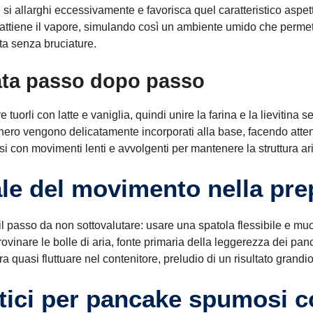
e si allarghi eccessivamente e favorisca quel caratteristico aspett
attiene il vapore, simulando così un ambiente umido che permet
ta senza bruciature.
gata passo dopo passo
tuorli con latte e vaniglia, quindi unire la farina e la lievitina s
hero vengono delicatamente incorporati alla base, facendo atte
 con movimenti lenti e avvolgenti per mantenere la struttura ar
iale del movimento nella pr
l passo da non sottovalutare: usare una spatola flessibile e muo
vinare le bolle di aria, fonte primaria della leggerezza dei pan
 quasi fluttuare nel contenitore, preludio di un risultato grandi
atici per pancake spumosi 