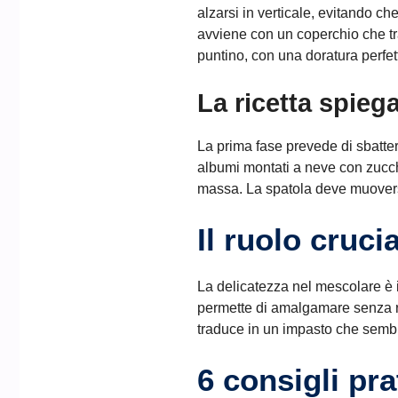
alzarsi in verticale, evitando ch
avviene con un coperchio che tr
puntino, con una doratura perfet
La ricetta spie
La prima fase prevede di sbattere 
albumi montati a neve con zucc
massa. La spatola deve muoversi
Il ruolo cruc
La delicatezza nel mescolare è i
permette di amalgamare senza ro
traduce in un impasto che sembra
6 consigli pr