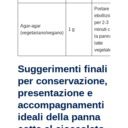
Portare a
ebollizione
per 2-3
Agar-agar
5-6
1 g
minuti con
(vegetariano/vegano)
fri
la panna o
latte
vegetale
Suggerimenti finali
per conservazione,
presentazione e
accompagnamenti
ideali della panna