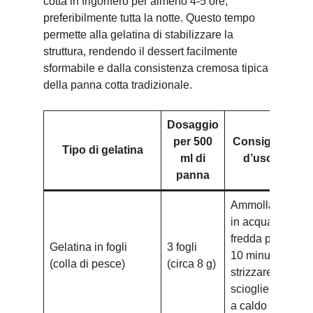
cotta in frigorifero per almeno 4-5 ore,
preferibilmente tutta la notte. Questo tempo
permette alla gelatina di stabilizzare la
struttura, rendendo il dessert facilmente
sformabile e dalla consistenza cremosa tipica
della panna cotta tradizionale.
Dosaggio
per 500
Consiglio
Tipo di gelatina
ra
ml di
d’uso
panna
Ammollare
in acqua
fredda per
Gelatina in fogli
3 fogli
4-5
10 minuti,
(colla di pesce)
(circa 8 g)
fri
strizzare e
sciogliere
a caldo