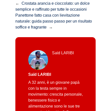
←
Crostata arancia e cioccolato: un dolce
semplice e raffinato per tutte le occasioni
Panettone fatto casa con lievitazione
naturale: guida passo passo per un risultato
soffice e fragrante
→
Saïd LARIBI
Saïd LARIBI
A 32 anni, è un giovane papà
con la testa sempre in
movimento: crescita personale,
benessere fisico e
alimentazione sono le sue tre