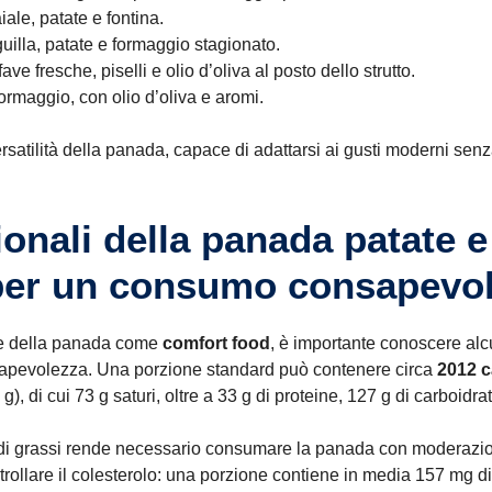
ale, patate e fontina.
illa, patate e formaggio stagionato.
ve fresche, piselli e olio d’oliva al posto dello strutto.
rmaggio, con olio d’oliva e aromi.
rsatilità della panada, capace di adattarsi ai gusti moderni senz
zionali della panada patate 
per un consumo consapevo
ile della panada come
comfort food
, è importante conoscere alcu
nsapevolezza. Una porzione standard può contenere circa
2012 c
g), di cui 73 g saturi, oltre a 33 g di proteine, 127 g di carboidrati
 di grassi rende necessario consumare la panada con moderazio
trollare il colesterolo: una porzione contiene in media 157 mg d