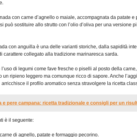
e.
 panada con carne d’agnello o maiale, accompagnata da patate e 
 può sostituire allo strutto con l’olio d’oliva per una versione p
da con anguilla è una delle varianti storiche, dalla sapidità int
di carattere collegato alla tradizione marinaresca sarda.
o l’uso di legumi come fave fresche o piselli al posto della carn
ando un ripieno leggero ma comunque ricco di sapore. Anche l’agg
 arricchisce il profilo aromatico senza stravolgere la ricetta clas
ta e pere campana: ricetta tradizionale e consigli per un risul
ti è il seguente:
carne di agnello, patate e formaggio pecorino.