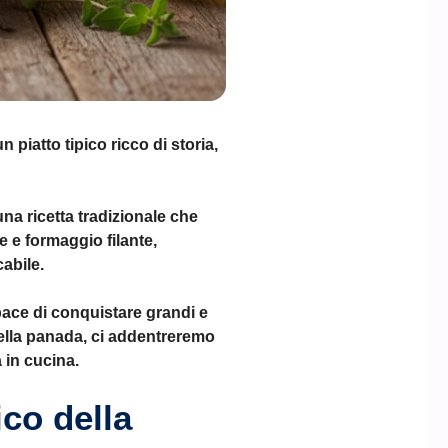
piatto tipico ricco di storia,
una ricetta tradizionale che
e e formaggio filante,
abile.
pace di conquistare grandi e
 della panada, ci addentreremo
a in cucina.
ico della