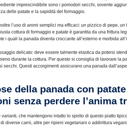
ediente imprescindibile sono i pomodori secchi, sovente aggiunt
za delle patate e la sapidità del formaggio.
noltre l’uso di aromi semplici ma efficaci: un pizzico di pepe, un f
iusta cottura di formaggio e patate è garantita da una frittura le
te i quali la panada diventa croccante all’esterno e morbida all’
saggio delicato: deve essere talmente elastica da potersi sten
pieno durante la cottura. Per questo si consiglia di lavorare la 
si secchi. Questi accorgimenti assicurano una panada dall’aspett
ose della panada con patate
ni senza perdere l’anima tr
arianti, che mantengono intatto lo spirito di questo piatto tipic
 di diverse carni, altre per ripieni vegetariani o addirittura veg