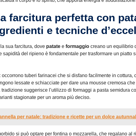
scalda il corpo e lo spirito, che apporta energia e soddisfazione
na farcitura perfetta con pat
gredienti e tecniche d’ecce
lla sua farcitura, dove
patate
e
formaggio
creano un equilibrio d
e sapidità del ripieno è fondamentale per trasformare un piatto s
: occorrono tuberi farinacei che si disfano facilmente in cottura, 
e vengono lessate e schiacciate per dare una mousse cremosa ch
a tradizione suggerisce l’utilizzo di formaggi a pasta semidura c
arianti stagionate per un aroma più deciso.
cannella per natale: tradizione e ricette per un dolce autunna
morbido si può optare per fontina o mozzarella, che regalano al ri