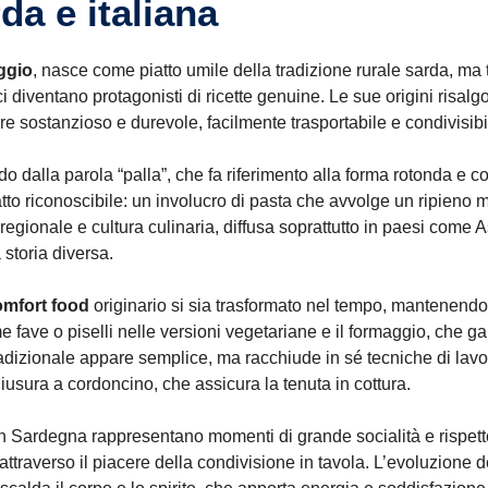
da e italiana
ggio
, nasce come piatto umile della tradizione rurale sarda, ma 
i diventano protagonisti di ricette genuine. Le sue origini risal
re sostanzioso e durevole, facilmente trasportabile e condivisibi
do dalla parola “palla”, che fa riferimento alla forma rotonda e c
atto riconoscibile: un involucro di pasta che avvolge un ripieno m
regionale e cultura culinaria, diffusa soprattutto in paesi come A
storia diversa.
omfort food
originario si sia trasformato nel tempo, mantenend
me fave o piselli nelle versioni vegetariane e il formaggio, che 
radizionale appare semplice, ma racchiude in sé tecniche di lav
iusura a cordoncino, che assicura la tenuta in cottura.
n Sardegna rappresentano momenti di grande socialità e rispett
ttraverso il piacere della condivisione in tavola. L’evoluzione d