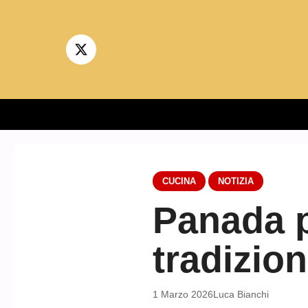
Vai
al
contenuto
CUCINA
NOTIZIA
Panada p
tradizion
1 Marzo 2026
Luca Bianchi