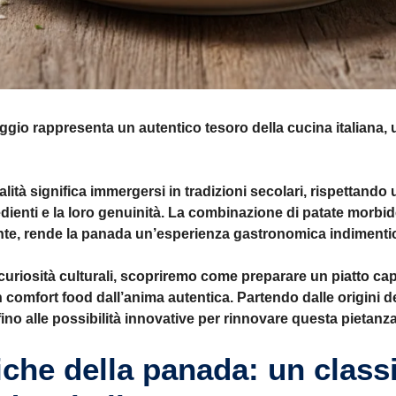
io rappresenta un autentico tesoro della cucina italiana, un 
lità significa immergersi in tradizioni secolari, rispettando 
edienti e la loro genuinità. La combinazione di patate morbid
nte, rende la panada un’esperienza gastronomica indimentic
 curiosità culturali, scopriremo come preparare un piatto ca
un comfort food dall’anima autentica. Partendo dalle origini
 fino alle possibilità innovative per rinnovare questa pietanz
iche della panada: un class