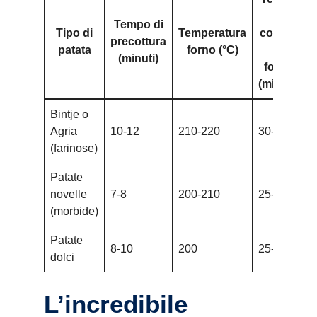
di
Tempo di
Tipo di
Temperatura
cottura
precottura
patata
forno (°C)
in
(minuti)
forno
(minuti)
Bintje o
Agria
10-12
210-220
30-40
(farinose)
Patate
novelle
7-8
200-210
25-30
(morbide)
Patate
8-10
200
25-35
dolci
L’incredibile