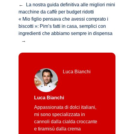
←
La nostra guida definitiva alle migliori mini
macchine da caffè per budget ridotti
« Mio figlio pensava che avessi comprato i
biscotti »: Pim’s fatti in casa, semplici con
ingredienti che abbiamo sempre in dispensa
→
Luca Bianchi
Luca Bianchi
Appassionata di dolci italiani,
mi sono specializzata in
cannoli dalla cialda croccante
e tiramisù dalla crema