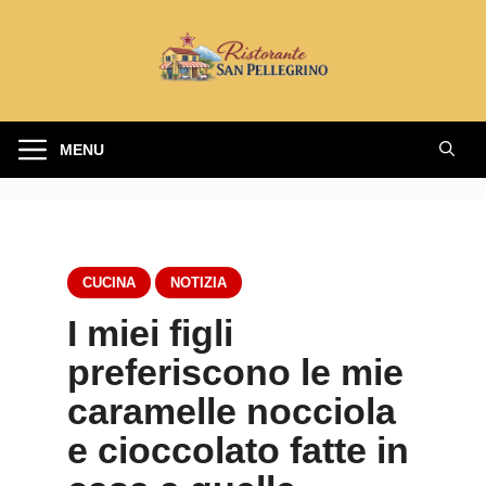
Vai
al
contenuto
MENU
CUCINA
NOTIZIA
I miei figli
preferiscono le mie
caramelle nocciola
e cioccolato fatte in