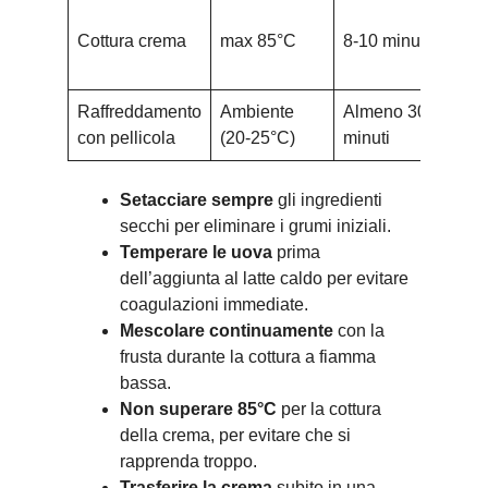
Frus
Cottura crema
max 85°C
8-10 minuti
pent
fond
Raffreddamento
Ambiente
Almeno 30
Pell
con pellicola
(20-25°C)
minuti
tras
Setacciare sempre
gli ingredienti
secchi per eliminare i grumi iniziali.
Temperare le uova
prima
dell’aggiunta al latte caldo per evitare
coagulazioni immediate.
Mescolare continuamente
con la
frusta durante la cottura a fiamma
bassa.
Non superare 85°C
per la cottura
della crema, per evitare che si
rapprenda troppo.
Trasferire la crema
subito in una