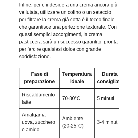
Infine, per chi desidera una crema ancora più
vellutata, utilizzare un colino o un setaccio
per filtrare la crema già cotta è il tocco finale
che garantisce una perfezione texturale. Con
questi semplici accorgimenti, la crema
pasticcera sarà un successo garantito, pronta
per farcire qualsiasi dolce con grande
soddisfazione.
Fase di
Temperatura
Durata
St
preparazione
ideale
consigliata
fon
Riscaldamento
Ter
70-80°C
5 minuti
latte
da c
Amalgama
Ambiente
Frus
uova, zucchero
3-4 minuti
(20-25°C)
o ele
e amido