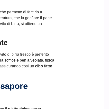
che permette di farcirlo a
ratura, che fa gonfiare il pane
ito di birra, si ottiene un
nte
ito di birra fresco è preferito
a soffice e ben alveolata, tipica
, assicurando così un
cibo fatto
 sapore
no il
piatto tipico
senza