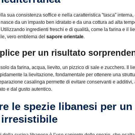
lla sua consistenza soffice e nella caratteristica “tasca” interna, 
nasce da un impasto ben idratato e da una cottura ad alta tempe
Utilizzando ingredienti freschi e di qualità, come la farina e il liev
bile, vero emblema del
sapore orientale
.
lice per un risultato sorprende
lo da farina, acqua, lievito, un pizzico di sale e zucchero. Il liev
apidamente la lievitazione, fondamentale per ottenere una struttur
reparazione casalinga permette di evitare conservanti e additivi
ato e dal gusto autentico.
e le spezie libanesi per un
rresistibile
ti della cucina libanese è l’uso sapiente delle spezie, che esalta