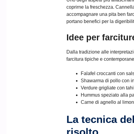
coprirne la freschezza. Cannell
accompagnare una pita ben farcit
portano benefici per la digeribil
Idee per farcitu
Dalla tradizione alle interpretaz
farcitura tipiche e contemporane
Falafel croccanti con sal
Shawarma di pollo con ins
Verdure grigliate con ta
Hummus speziato alla pap
Carne di agnello al limo
La tecnica de
risolto