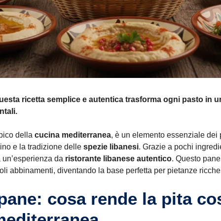
uesta ricetta semplice e autentica trasforma ogni pasto in u
tali.
pico della
cucina mediterranea
, è un elemento essenziale dei p
ino e la tradizione delle
spezie libanesi
. Grazie a pochi ingred
ia un’esperienza da
ristorante libanese autentico
. Questo pane
li abbinamenti, diventando la base perfetta per pietanze ricche 
pane: cosa rende la pita co
mediterranea