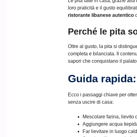
Le pita fatte in casa, grazie alla
loro praticità e il gusto equilib
ristorante libanese autentico
d
Perché le pita 
Oltre al gusto, la pita si disti
completa e bilanciata. Il contenu
sapori che conquistano il palat
Guida rapida:
Ecco i passaggi chiave per ott
senza uscire di casa:
Mescolare farina, lievito 
Aggiungere acqua tiepida
Far lievitare in luogo cal