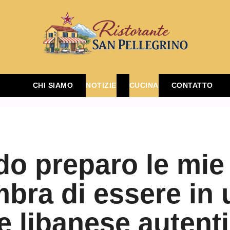
CHI SIAMO
NOTIZIE
CUCINA
CONTATTO
o preparo le mie 
mbra di essere in 
te libanese autent