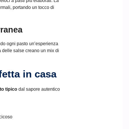
veloci a pasti più elaborati. La
ormali, portando un tocco di
rranea
dendo ogni pasto un’esperienza
tà delle salse creano un mix di
etta in casa
to tipico
dal sapore autentico
cicoso