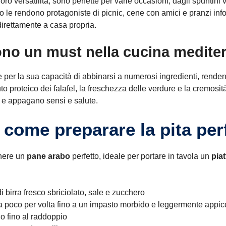
 loro versatilità, sono perfette per varie occasioni, dagli spuntini 
rato le rendono protagoniste di picnic, cene con amici e pranzi inf
irettamente a casa propria.
sono un must nella cucina medite
ngue per la sua capacità di abbinarsi a numerosi ingredienti, ren
to proteico dei falafel, la freschezza delle verdure e la cremosi
o e appagano sensi e salute.
 come preparare la pita perf
enere un
pane arabo
perfetto, ideale per portare in tavola un
piat
di birra fresco sbriciolato, sale e zucchero
 poco per volta fino a un impasto morbido e leggermente appic
do fino al raddoppio