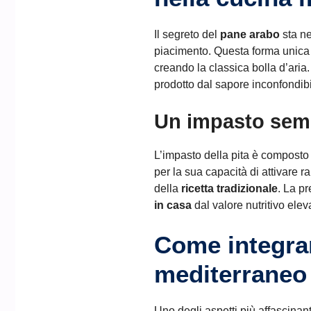
Il segreto del
pane arabo
sta ne
piacimento. Questa forma unica 
creando la classica bolla d’aria. 
prodotto dal sapore inconfondi
Un impasto semp
L’impasto della pita è composto so
per la sua capacità di attivare r
della
ricetta tradizionale
. La p
in casa
dal valore nutritivo elev
Come integrar
mediterraneo i
Uno degli aspetti più affascinan