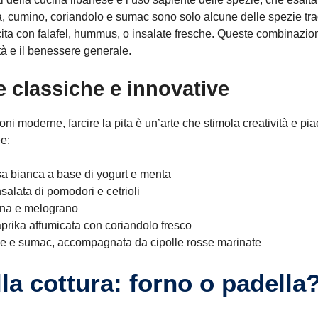
a, cumino, coriandolo e sumac sono solo alcune delle spezie tr
a con falafel, hummus, o insalate fresche. Queste combinazioni, 
ità e il benessere generale.
re classiche e innovative
ioni moderne, farcire la pita è un’arte che stimola creatività e p
e:
sa bianca a base di yogurt e menta
alata di pomodori e cetrioli
hina e melograno
rika affumicata con coriandolo fresco
ne e sumac, accompagnata da cipolle rosse marinate
lla cottura: forno o padell