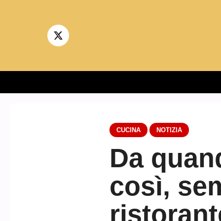
Vai
al
contenuto
CUCINA
NOTIZIA
Da quand
così, se
ristoran